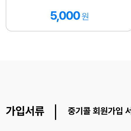
5,000
원
가입서류
중기콜 회원가입 